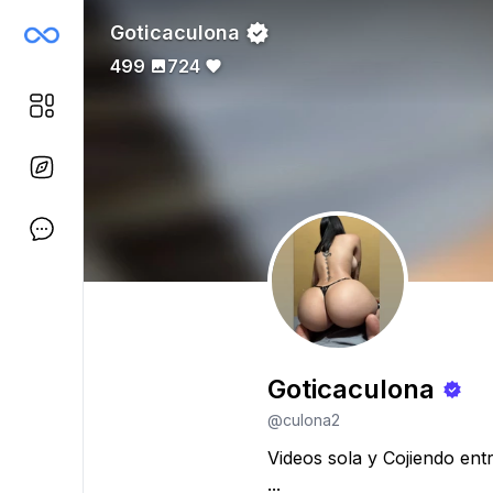
Goticaculona
499
724
Goticaculona
@culona2
Videos sola y Cojiendo en
...