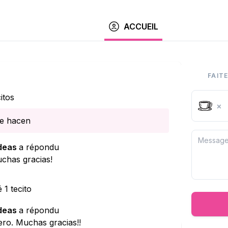
ACCUEIL
FAIT
itos
×
ue hacen
Ideas
a répondu
chas gracias!
 1 tecito
Ideas
a répondu
mero. Muchas gracias!!