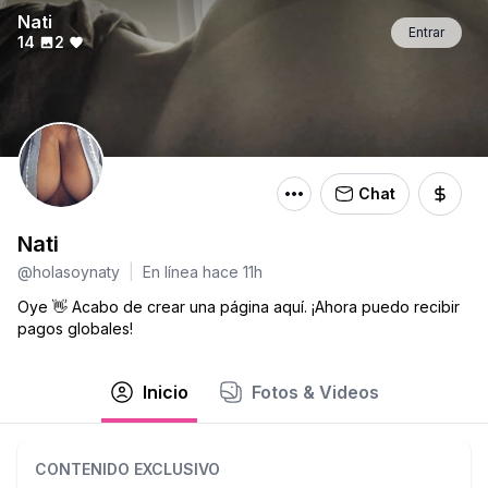
Nati
Entrar
14
2
Chat
Nati
@holasoynaty
|
En línea hace 11h
Oye 👋 Acabo de crear una página aquí. ¡Ahora puedo recibir
pagos globales!
Inicio
Fotos & Videos
CONTENIDO EXCLUSIVO