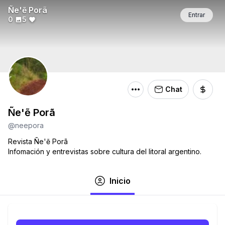
Ñe'ẽ Porã
Entrar
0
5
Chat
Ñe'ẽ Porã
@neepora
Revista Ñe'ẽ Porã
Infomación y entrevistas sobre cultura del litoral argentino.
Inicio