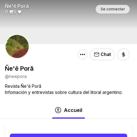
Ñe'ẽ Porã
Se connecter
0
5
Chat
Ñe'ẽ Porã
@neepora
Revista Ñe'ẽ Porã
Infomación y entrevistas sobre cultura del litoral argentino.
Accueil