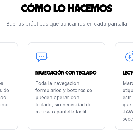
Cómo lo hacemos
Buenas prácticas que aplicamos en cada pantalla
$
Navegación con teclado
Lect
os
Toda la navegación,
Mar
s de
formularios y botones se
etiq
ndo,
pueden operar con
estr
como
teclado, sin necesidad de
que 
mouse o pantalla táctil.
JAWS
secc