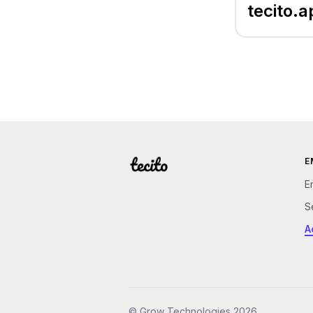
tecito.a
E
E
S
A
©
Grow Technologies 2026