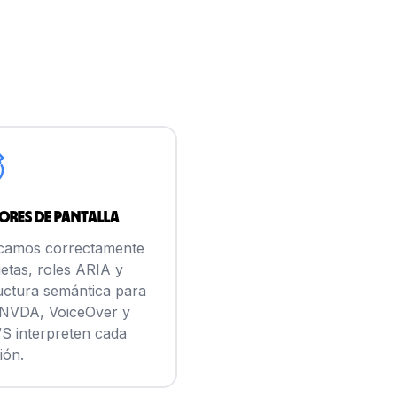
ores de pantalla
camos correctamente
uetas, roles ARIA y
uctura semántica para
NVDA, VoiceOver y
 interpreten cada
ión.