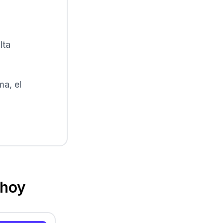
lta
ma, el
 hoy