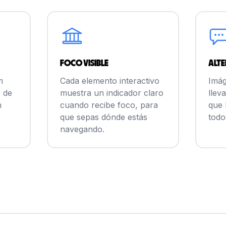
Foco visible
Alte
m
Cada elemento interactivo
Imág
 de
muestra un indicador claro
llev
n
cuando recibe foco, para
que 
que sepas dónde estás
todo
navegando.