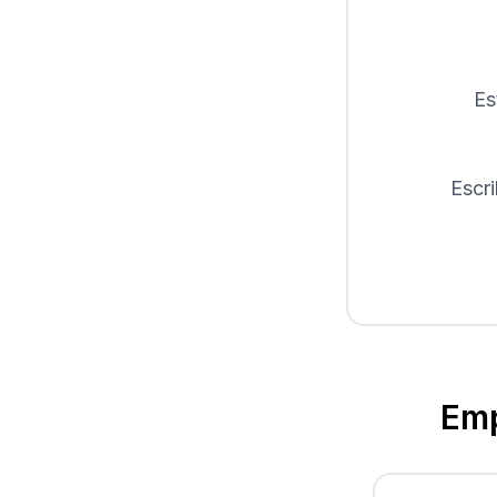
Es
Escr
Emp